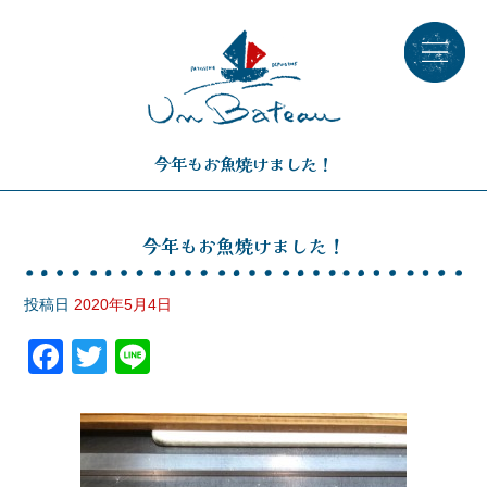
今年もお魚焼けました！
今年もお魚焼けました！
投稿日
2020年5月4日
F
T
Li
a
wi
n
c
tt
e
e
er