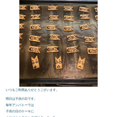
b
o
o
k
いつもご利用ありがとうございます。
明日は子供の日です。
毎年アンバトーでは
子供の日のケーキに