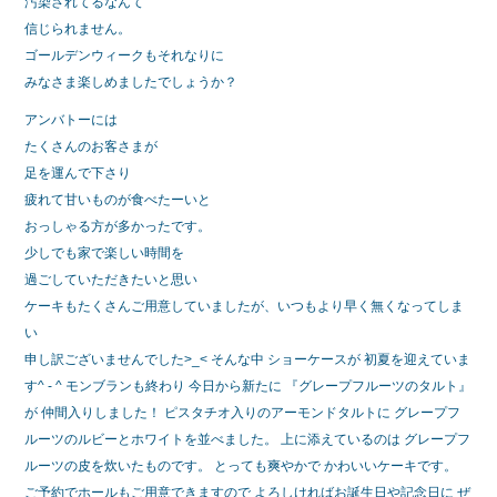
汚染されてるなんて
信じられません。
ゴールデンウィークもそれなりに
みなさま楽しめましたでしょうか？
アンバトーには
たくさんのお客さまが
足を運んで下さり
疲れて甘いものが食べたーいと
おっしゃる方が多かったです。
少しでも家で楽しい時間を
過ごしていただきたいと思い
ケーキもたくさんご用意していましたが、いつもより早く無くなってしま
い
申し訳ございませんでした>_< そんな中 ショーケースが 初夏を迎えていま
す^ - ^ モンブランも終わり 今日から新たに 『グレープフルーツのタルト』
が 仲間入りしました！ ピスタチオ入りのアーモンドタルトに グレープフ
ルーツのルビーとホワイトを並べました。 上に添えているのは グレープフ
ルーツの皮を炊いたものです。 とっても爽やかで かわいいケーキです。
ご予約でホールもご用意できますので よろしければお誕生日や記念日に ぜ