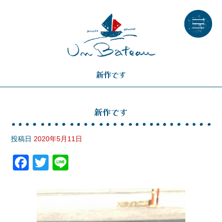
新作です
新作です
投稿日
2020年5月11日
F
T
Li
a
wi
n
c
tt
e
e
er