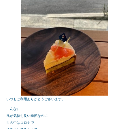
b
o
o
k
いつもご利用ありがとうございます。
こんなに
風が気持ち良い季節なのに
世の中はコロナで