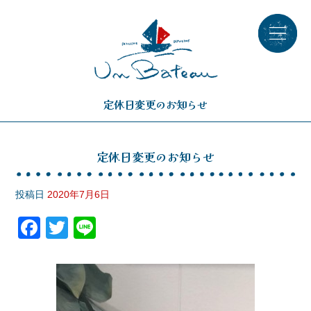
定休日変更のお知らせ
定休日変更のお知らせ
投稿日
2020年7月6日
F
T
Li
a
wi
n
c
tt
e
e
er