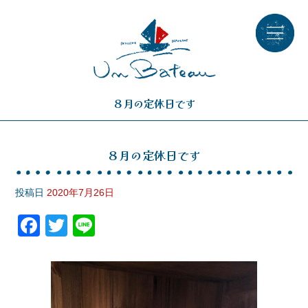
８月の定休日です
８月の定休日です
投稿日
2020年7月26日
F
T
Li
a
wi
n
c
tt
e
e
er