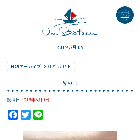
2019 5月 09
日別アーカイブ:
2019年5月9日
母の日
投稿日
2019年5月9日
F
T
Li
a
wi
n
c
tt
e