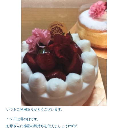
e
er
b
o
o
k
いつもご利用ありがとうございます。
１２日は母の日です。
お母さんに感謝の気持ちを伝えましょう(^o^)/