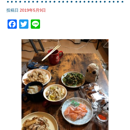
投稿日
2019年5月9日
F
T
Li
a
wi
n
c
tt
e
e
er
b
o
o
k