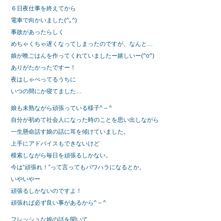
６日夜仕事を終えてから
電車で向かいました(^｡^)
事故があったらしく
めちゃくちゃ遅くなってしまったのですが、なんと…
娘が晩ごはんを作ってくれていましたー嬉しいー(^o^)
ありがたかったですー！
夜はしゃべってるうちに
いつの間にか寝てました…
娘も未熟ながら頑張っている様子^ – ^
自分が初めて社会人になった時のことを思い出しながら
一生懸命話す娘の話に耳を傾けていました。
上手にアドバイスもできないけど
模索しながら毎日を頑張るしかない。
今は“頑張れ！”って言ってもパワハラになるとか。
いやいやー
頑張るしかないのですよ！
頑張れば必ず良い事があるから^ – ^
フレッシュな娘の話を聞いて