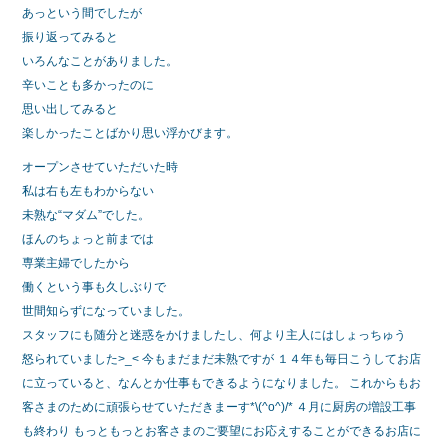
あっという間でしたが
振り返ってみると
いろんなことがありました。
辛いことも多かったのに
思い出してみると
楽しかったことばかり思い浮かびます。
オープンさせていただいた時
私は右も左もわからない
未熟な“マダム”でした。
ほんのちょっと前までは
専業主婦でしたから
働くという事も久しぶりで
世間知らずになっていました。
スタッフにも随分と迷惑をかけましたし、何より主人にはしょっちゅう
怒られていました>_< 今もまだまだ未熟ですが １４年も毎日こうしてお店
に立っていると、なんとか仕事もできるようになりました。 これからもお
客さまのために頑張らせていただきまーす*\(^o^)/* ４月に厨房の増設工事
も終わり もっともっとお客さまのご要望にお応えすることができるお店に