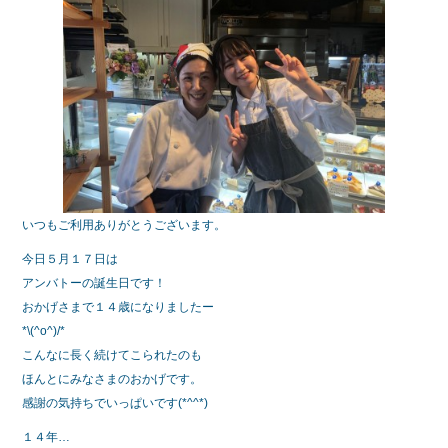
e
er
b
o
o
k
いつもご利用ありがとうございます。
今日５月１７日は
アンバトーの誕生日です！
おかげさまで１４歳になりましたー
*\(^o^)/*
こんなに長く続けてこられたのも
ほんとにみなさまのおかげです。
感謝の気持ちでいっぱいです(*^^*)
１４年…