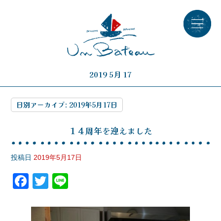
2019 5月 17
日別アーカイブ:
2019年5月17日
１４周年を迎えました
投稿日
2019年5月17日
F
T
Li
a
wi
n
c
tt
e