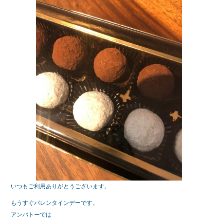
e
er
b
o
o
k
いつもご利用ありがとうございます。
もうすぐバレンタインデーです。
アンバトーでは