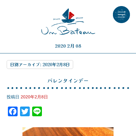
2020 2月 08
日別アーカイブ:
2020年2月8日
バレンタインデー
投稿日
2020年2月8日
F
T
Li
a
wi
n
c
tt
e