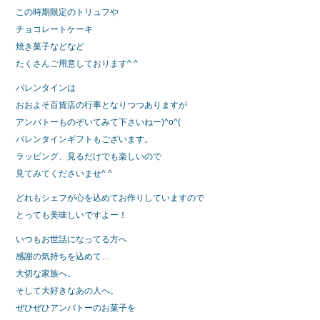
この時期限定のトリュフや
チョコレートケーキ
焼き菓子などなど
たくさんご用意しております^ ^
バレンタインは
おおよそ百貨店の行事となりつつありますが
アンバトーものぞいてみて下さいねー)^o^(
バレンタインギフトもございます。
ラッピング、見るだけでも楽しいので
見てみてくださいませ^ ^
どれもシェフが心を込めてお作りしていますので
とっても美味しいですよー！
いつもお世話になってる方へ
感謝の気持ちを込めて…
大切な家族へ。
そして大好きなあの人へ。
ぜひぜひアンバトーのお菓子を