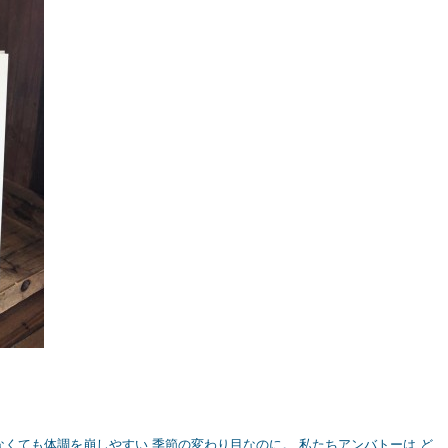
なくても体調を崩しやすい 季節の変わり目なのに。 私たちアンバトーは ど