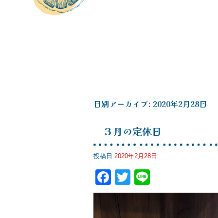
日別アーカイブ:
2020年2月28日
３月の定休日
投稿日
2020年2月28日
F
T
Li
a
wi
n
c
tt
e