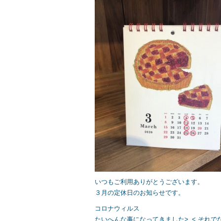
e
er
b
o
o
k
いつもご利用ありがとうございます。
３月の定休日のお知らせです。
コロナウィルス
たいへんな事になってきました>_< それで