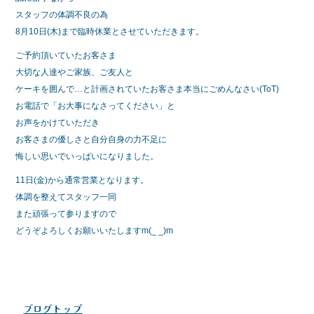
e
er
スタッフの体調不良の為
b
8月10日(木)まで臨時休業とさせていただきます。
o
ご予約頂いていたお客さま
o
大切な人達やご家族、ご友人と
ケーキを囲んで…と計画されていたお客さま本当にごめんなさい(ToT)
k
お電話で「お大事になさってください」と
お声をかけていただき
お客さまの優しさと自分自身の力不足に
悔しい思いでいっぱいになりました。
11日(金)から通常営業となります。
体調を整えてスタッフ一同
また頑張って参りますので
どうぞよろしくお願いいたしますm(_ _)m
ブログトップ