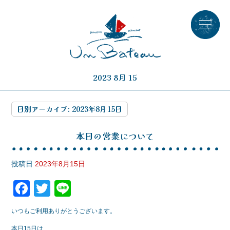
2023 8月 15
日別アーカイブ:
2023年8月15日
本日の営業について
投稿日
2023年8月15日
F
T
Li
a
wi
n
いつもご利用ありがとうございます。
c
tt
e
本日15日は