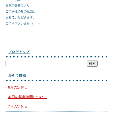
e
er
台風の影響により
b
ご予約様のみの販売と
o
させていただきます。
ご了承下さいませm(_ _)m
o
k
ブログトップ
最近の投稿
8月の定休日
本日の営業時間について
7月の定休日